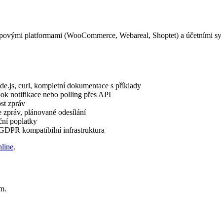
opovými platformami (WooCommerce, Webareal, Shoptet) a účetními sys
.js, curl, kompletní dokumentace s příklady
k notifikace nebo polling přes API
st zpráv
 zpráv, plánované odesílání
ční poplatky
 GDPR kompatibilní infrastruktura
nline
.
m.