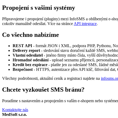
Propojení s vašimi systémy
Připravujeme i propojení (pluginy) mezi InfoSMS a oblíbenými e-sh
cokoliv manuálně odesílat. Více na stránce
API integrace
.
Co všechno nabízíme
REST API
- formát JSON i XML, podpora PHP, Pythonu, Node
Delivery report
- sledování stavu doručení každé SMS, webhoo
Vlastní odesílatel
- jméno firmy místo čísla, vyšší důvěryhodno
Hromadné odesílání
- upload seznamu příjemců, personalizace
Kredit bez expirace
- platíte jen za odeslané SMS, žádné měsí
Bezpečnost
- HTTPS, autentizace přes API klíč, šifrování dat,
Všechny podrobnosti, aktuální ceník a registraci najdete na
infosms.o
Chcete vyzkoušet SMS bránu?
Poradíme s nastavením a propojením s vaším e-shopem nebo systéme
Kontaktujte nás
MedSoft s.r.o.