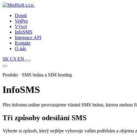
Domů
VetPro
Vývoj
InfoSMS
Integrace API
Kontakt
O nás
SK
CS
EN
Produkt · SMS brána a SIM hosting
InfoSMS
Přes infosms.online provozujeme vlastní SMS bránu, kterou mohou fi
Tři způsoby odesílání SMS
Vyberte si způsob, který nejlépe vyhovuje vašim potřebám a objemu z